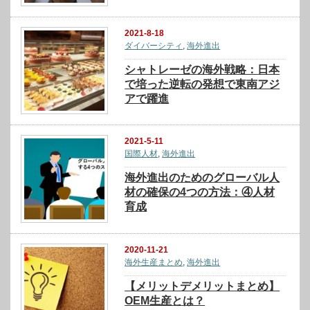
2021-8-18
ダイバーシティ
,
海外進出
シャトレーゼの海外戦略：日本
で培った逆転の発想で東南アジ
アで躍進
2021-5-11
国際人材
,
海外進出
海外進出のためのグローバル人
材の確保の4つの方法：④人材
育成
2020-11-21
海外生産まとめ
,
海外進出
【メリットデメリットまとめ】
OEM生産とは？