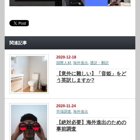
関連記事
2020-12-18
国際人材
,
海外進出
,
通訳・翻訳
【意外に難しい】「音姫」をど
う英訳しますか?
2020-11-24
市場調査
,
海外進出
【絶対必要】海外進出のための
事前調査