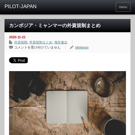
menu
カンボジア・ミャンマーの外資規制まとめ
2020-11-21
外資規制
,
外資規制まとめ
,
海外進出
カ
コメントを受け付けていません
pilotjapan
ン
ボ
ジ
ア・
ミ
ャ
ン
マ
ー
の
外
資
規
制
ま
と
め
は