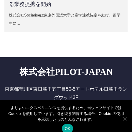
る業務提携を開始
株式会社Sociariseは東京外国語大学と産学連携協定を結び、留学
生に…
株式会社PILOT-JAPAN
東京都荒川区東日暮里五丁目50-5アートホテル日暮里ラン
グウッド3F
よりよいエクスペリエンスを提供するため、当ウェブサイトでは
会社概要
無料相談
プライバシーポリシー
Cookie を使用しています。引き続き閲覧する場合、Cookie の使用
を承諾したものとみなされます。
©
株式会社PILOT-JAPAN
OK